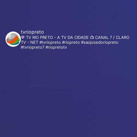
tvriopreto
💬 TV RIO PRETO - A TV DA CIDADE
📺 CANAL 7 / CLARO
TV - NET
#tvriopreto #riopreto #saojosedoriopreto
#tvriopreto7
#riopretotv